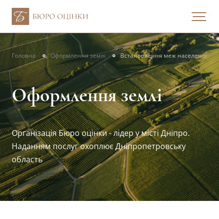
Головна
Оформлення землі
Встановлення меж населеного пу
Оформлення землі
Організація Бюро оцінки - лідер у місті Дніпро.
Наданням послуг охоплює Дніпропетровську
область