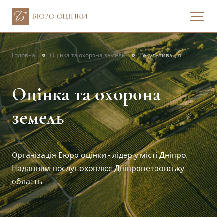
Головна
Оцінка та охорона земель
Рекультивація
Оцінка та охорона
земель
Організація Бюро оцінки - лідер у місті Дніпро.
Наданням послуг охоплює Дніпропетровську
область