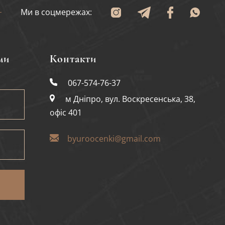
Ми в соцмережах:
ми
Контакти
067-574-76-37
м Дніпро, вул. Воскресенська, 38,
офіс 401
byuroocenki@gmail.com