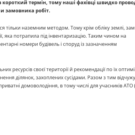
в короткий термін, тому наші фахівці швидко пров
ми замовника робіт.
я тільки наземним методом. Тому крім обліку землі, за
ії, яка потрапила під інвентаризацію. Таким чином на
вентарні номери будівель і споруд із зазначенням
них ресурсів своєї території й рекомендації по їх оптиміз
ення ділянок, захоплених сусідами. Разом з тим відчужу
приватні домоволодіння, в тому числі для учасників АТО 