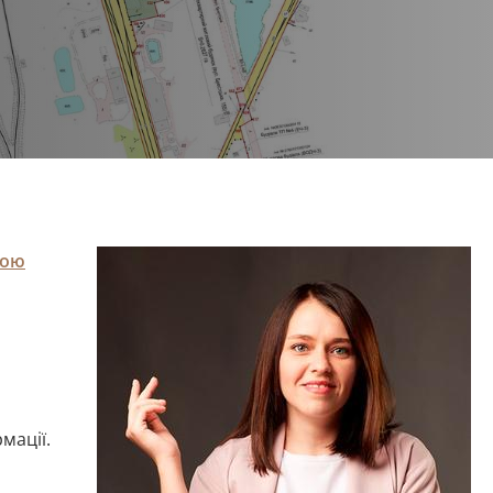
ною
мації.