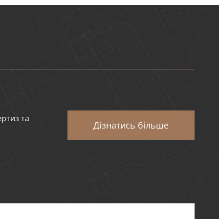
ертиз та
Дізнатись більше