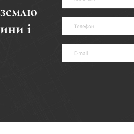
 землю
нини і