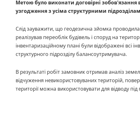
Метою було виконати договірні зобов'язання 
узгодження з усіма структурними підрозділа
Слід зауважити, що геодезична зйомка проводилас
реалізував переоблік будівель і споруд на територ
інвентаризаційному плані були відображені всі ін
структурного підрозділу балансоутримувача.
В результаті робіт замовник отримав аналіз земель
відчуження невикористовуваних територій, поверн
території можна використовувати для відводу під 