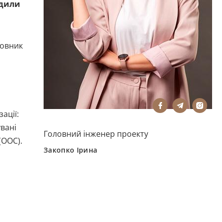
одили
мовник
ації:
вані
Головний інженер проекту
(ООС).
Закопко Ірина