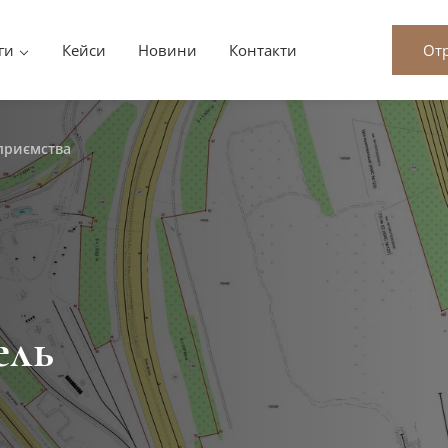
ги
Кейси
Новини
Контакти
От
дприємства
ель