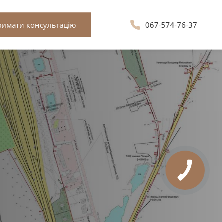
римати консультацію
067-574-76-37