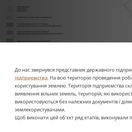
До нас звернувся представник державного підпри
підприємства
. На всю територію проведення роб
користування землею. Територія підприємства скл
виявлення вільних земель, територій, які викорис
використовуються без належних документів і діля
землекористувачами.
Щоб виконати цей об'єкт ряд етапів, виконували па