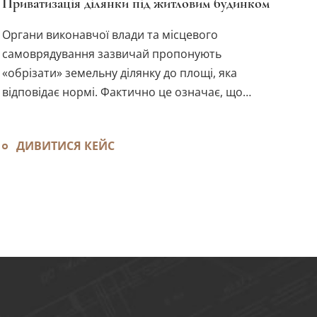
Приватизація ділянки під житловим будинком
Органи виконавчої влади та місцевого
самоврядування зазвичай пропонують
«обрізати» земельну ділянку до площі, яка
відповідає нормі. Фактично це означає, що
треба відмовитися від частини землі, яка вже
перебуває у власності та використовується. Що
ДИВИТИСЯ КЕЙС
ж робити?