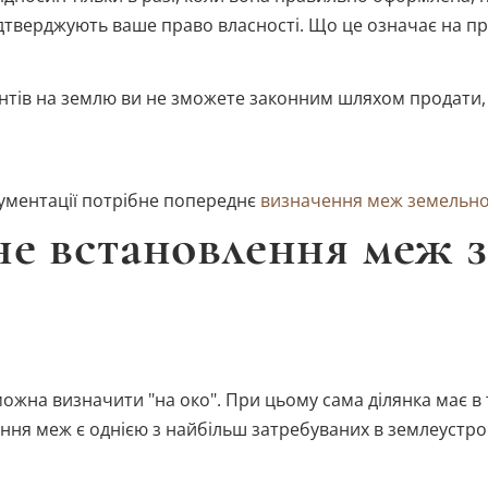
ідтверджують ваше право власності. Що це означає на пр
нтів на землю ви не зможете законним шляхом продати, 
кументації потрібне попереднє
визначення меж земельної
не встановлення меж 
ожна визначити "на око". При цьому сама ділянка має в т
ення меж є однією з найбільш затребуваних в землеустро