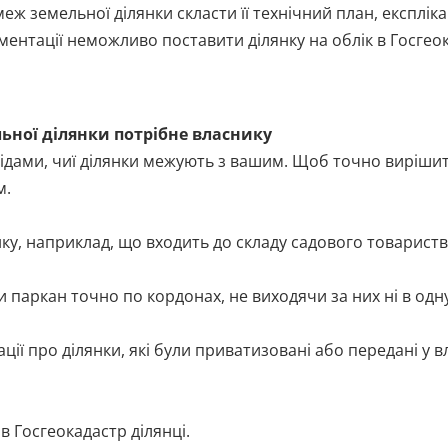
ж земельної ділянки скласти її технічний план, експлік
ментації неможливо поставити ділянку на облік в Госгео
ьної ділянки потрібне власнику
сідами, чиї ділянки межують з вашим. Щоб точно виріши
м.
ку, наприклад, що входить до складу садового товариств
паркан точно по кордонах, не виходячи за них ні в одну,
ії про ділянки, які були приватизовані або передані у в
в Госгеокадастр ділянці.