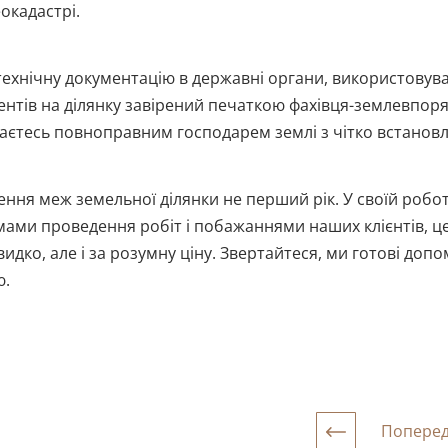
окадастрі.
ехнічну документацію в державні органи, використовува
нтів на ділянку завірений печаткою фахівця-землевпоряд
ажаєтесь повноправним господарем землі з чітко встано
ння меж земельної ділянки не перший рік. У своїй робо
ми проведення робіт і побажаннями наших клієнтів, це
идко, але і за розумну ціну. Звертайтеся, ми готові доп
ю.
Поперед