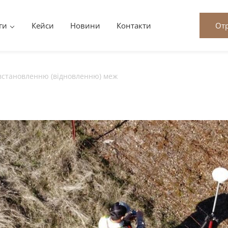
ги
Кейси
Новини
Контакти
От
 встановленню (відновленню) меж