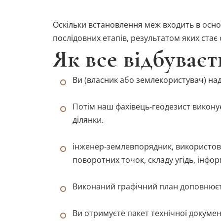
Оскільки встановлення меж входить в основ
послідовних етапів, результатом яких стає
Як все відбуваєт
Ви (власник або землекористувач) над
Потім наш фахівець-геодезист викону
ділянки.
інженер-землевпорядник, використову
поворотних точок, складу угідь, інформ
Виконаний графічний план доповнюєт
Ви отримуєте пакет технічної докуме