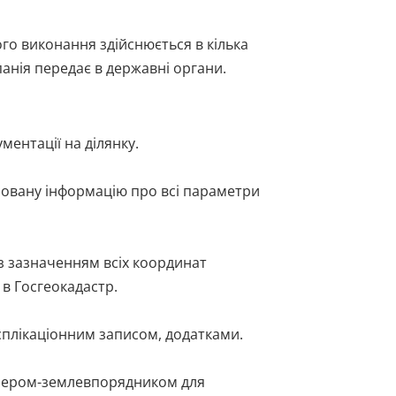
ого виконання здійснюється в кілька
анія передає в державні органи.
ментації на ділянку.
зовану інформацію про всі параметри
з зазначенням всіх координат
я в Госгеокадастр.
плікаціонним записом, додатками.
женером-землевпорядником для