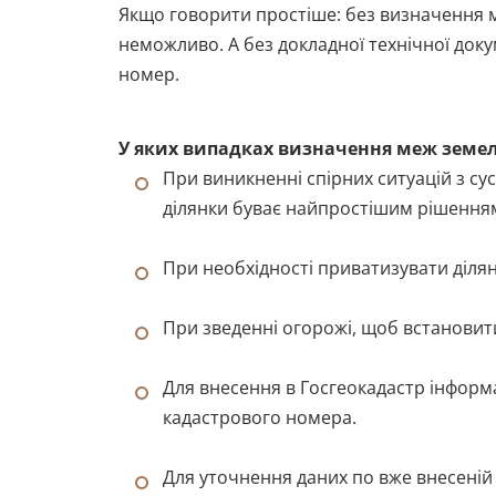
Якщо говорити простіше: без визначення ме
неможливо. А без докладної технічної доку
номер.
У яких випадках визначення меж земел
При виникненні спірних ситуацій з су
ділянки буває найпростішим рішення
При необхідності приватизувати ділян
При зведенні огорожі, щоб встановити 
Для внесення в Госгеокадастр інформац
кадастрового номера.
Для уточнення даних по вже внесеній 