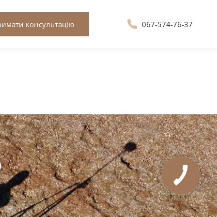
римати консультацію
067-574-76-37