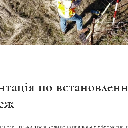
нтація по встановлен
меж
ідносин тільки в разі, коли вона правильно оформлена, 