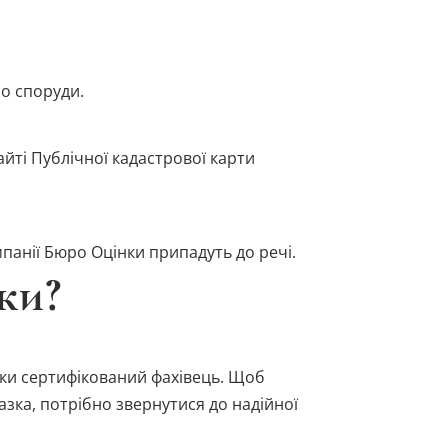
бо споруди.
айті Публічної кадастрової карти
мпанії Бюро Оцінки припадуть до речі.
ки?
ьки сертифікований фахівець. Щоб
зка, потрібно звернутися до надійної