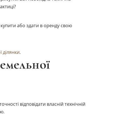
актиці?
купити або здати в оренду свою
 ділянки
.
земельної
очності відповідати власній технічній
ю.