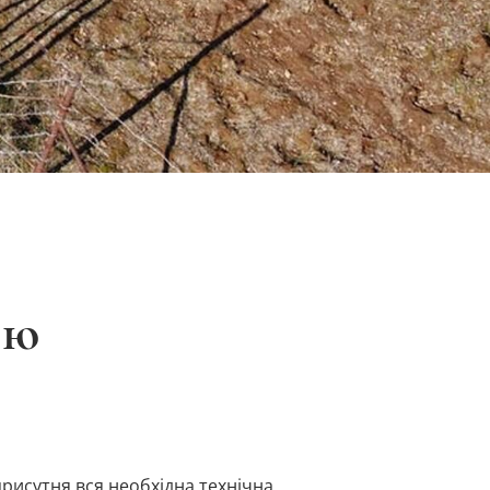
ню
присутня вся необхідна технічна