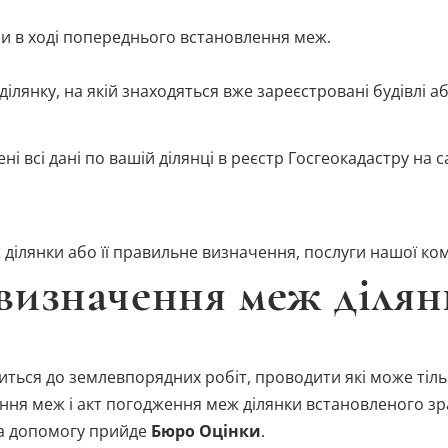
и в ході попереднього встановлення меж.
ілянку, на якій знаходяться вже зареєстровані будівлі а
і всі дані по вашій ділянці в реєстр Госгеокадастру на с
 ділянки або її правильне визначення, послуги нашої ко
визначення меж ділян
ться до землевпорядних робіт, проводити які може тіл
я меж і акт погодження меж ділянки встановленого зра
м на допомогу прийде
Бюро Оцінки
.