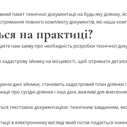
ний пакет технічної документації на будь-яку ділянку, й
 отримання повного комплекту документів, які наша комп
ься на практиці?
аєте нам заяву про необхідність розробки технічної доку
є кадастрову зйомку на місцевості, щоб отримати деталі
ючи дані зйомки, становить кадастровий план ділянки і
ації про сусідні ділянки і інші дані, важливі для внесенн
ься текстовою документацією: технічним завданням, екс
нтації в електронному вигляді який потім подається ін