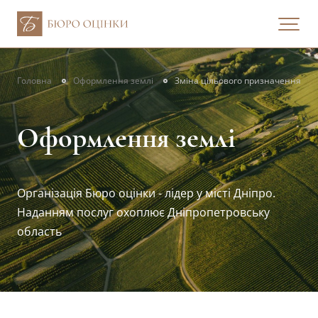
Головна
Оформлення землі
Зміна цільового призначення зем
Оформлення землі
Організація Бюро оцінки - лідер у місті Дніпро.
Наданням послуг охоплює Дніпропетровську
область